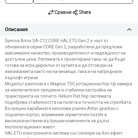
Сравни
Share
Описание
Specna Arms SA-C12 CORE HAL ETU Gen.2 е част от
обновената серия CORE Gen.2, разработена да предложи
максимално качество, производителност и надеждност на
достъпна цена. Репликата е проектирана така, че да бъде
готова за игра директно от кутията и да отговори на
изискванията както на начинаещи, така и на напреднали
еърсофт играчи.
Моделът разполага с Magnus TDC ротационна Hop-Up камера
за изключително прецизна и стабилна настройка на
траекторията на топчето. Helium Flat Hop системата
подобрява стабилността на полета и точността на стрелбата.
Вътрешно карабината използва усилен Ather gearbox с
подсилен корпус, алуминиев херметичен nozzle и
висококачествени вътрешни компоненти за дълъг
експлоатационен живот.
HAL ETU електронната система със сензори на Хол ефект