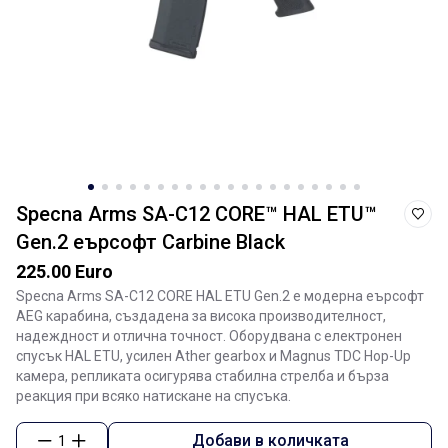
Specna Arms SA-C12 CORE™ HAL ETU™
Gen.2 еърсофт Carbine Black
225.00 Euro
Specna Arms SA-C12 CORE HAL ETU Gen.2 е модерна еърсофт
AEG карабина, създадена за висока производителност,
надеждност и отлична точност. Оборудвана с електронен
спусък HAL ETU, усилен Ather gearbox и Magnus TDC Hop-Up
камера, репликата осигурява стабилна стрелба и бърза
реакция при всяко натискане на спусъка.
Добави в количката
1