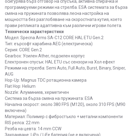
осигурява бърз отговор на спусъка, активна спирачка и
програмируеми режими на стрелба. ESA системата за бърза
смяна на пружината позволява лесна настройка на
мощността без разглобяване на скоростната кутия, което
прави репликата адаптивна към различни игрови полета.
Технически характеристики
Модел: Specna Arms SA-C12 CORE HAL ETU Gen.2
Тип: еърсофт карабина AEG (електрическа)
Серия: CORE Gen.2
Gearbox: Усилен Ather, подсилен корпус
Електронен спусък: HAL ETU със сензори на Хол ефект
Режими на стрелба: Semi Auto, Full Auto, Burst, Binary, Sniper,
AUG
Hop-Up: Magnus TDC ротационна камера
Flat Hop: Helium
Nozzle: Алуминиев, херметичен
Система за бърза смяна на пружината: ESA
Начална скорост: около 380 FPS (M120), около 310 FPS (M90
включена)
Материал: Полимер с фибростъкло + метални компоненти
RIS релса: 22 mm
Резба на цевта: 14 mm CCW
Захранване: LiPo / LiFe батерия (не е включена)