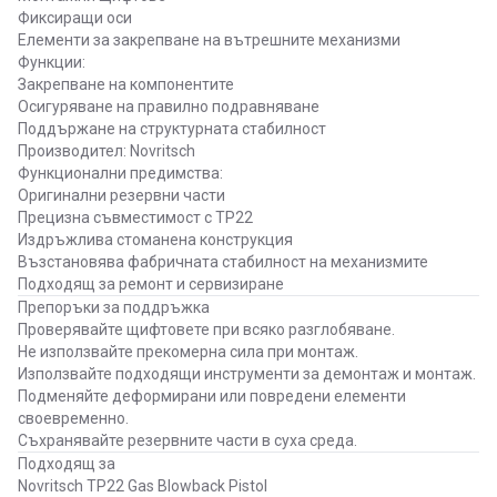
Фиксиращи оси
Елементи за закрепване на вътрешните механизми
Функции:
Закрепване на компонентите
Осигуряване на правилно подравняване
Поддържане на структурната стабилност
Производител: Novritsch
Функционални предимства:
Оригинални резервни части
Прецизна съвместимост с TP22
Издръжлива стоманена конструкция
Възстановява фабричната стабилност на механизмите
Подходящ за ремонт и сервизиране
Препоръки за поддръжка
Проверявайте щифтовете при всяко разглобяване.
Не използвайте прекомерна сила при монтаж.
Използвайте подходящи инструменти за демонтаж и монтаж.
Подменяйте деформирани или повредени елементи
своевременно.
Съхранявайте резервните части в суха среда.
Подходящ за
Novritsch TP22 Gas Blowback Pistol