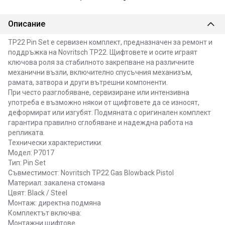
Описание
TP22 Pin Set е сервизен комплект, предназначен за ремонт и
поддръжка на Novritsch TP22. Щифтовете и осите играят
ключова роля за стабилното закрепване на различните
механични възли, включително спусъчния механизъм,
рамата, затвора и други вътрешни компоненти.
При често разглобяване, сервизиране или интензивна
употреба е възможно някои от щифтовете да се износят,
деформират или изгубят. Подмяната с оригинален комплект
гарантира правилно сглобяване и надеждна работа на
репликата.
Технически характеристики:
Модел: P7017
Тип: Pin Set
Съвместимост: Novritsch TP22 Gas Blowback Pistol
Материал: закалена стомана
Цвят: Black / Steel
Монтаж: директна подмяна
Комплектът включва:
Монтажни щифтове