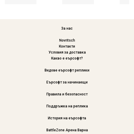
За нас
Novritsch
Контакти
Условия за доставка
Какво е еърсофт?
Видове еърсофт реплики
Еърсофт за начинаещи
Правила и безопасност
Поддръжка на реплика
История на еърсофта
BattleZone Арена Варна