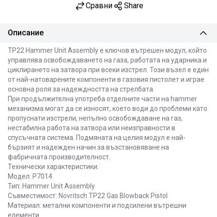
Сравни
Share
Описание
TP22 Hammer Unit Assembly е ключов вътрешен модул, който
управлява освобождаването на газа, работата на ударника и
циклирането на затвора при всеки изстрел. Този възел е един
от най-натоварените компоненти в газовия пистолет и играе
основна роля за надеждността на стрелбата.
При продължителна употреба отделните части на hammer
механизма могат да се износят, което води до проблеми като
пропуснати изстрели, непълно освобождаване на газ,
нестабилна работа на затвора или неизправности в
спусъчната система. Подмяната на целия модул е най-
бързият и надежден начин за възстановяване на
фабричната производителност.
Технически характеристики:
Модел: P7014
Тип: Hammer Unit Assembly
Съвместимост: Novritsch TP22 Gas Blowback Pistol
Материал: метални компоненти и подсилени вътрешни
елементи