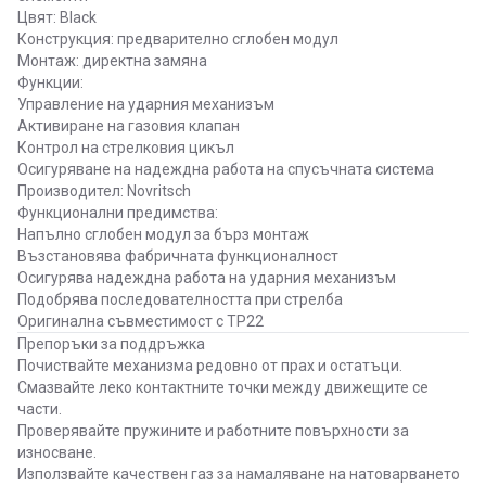
Цвят: Black
Конструкция: предварително сглобен модул
Монтаж: директна замяна
Функции:
Управление на ударния механизъм
Активиране на газовия клапан
Контрол на стрелковия цикъл
Осигуряване на надеждна работа на спусъчната система
Производител: Novritsch
Функционални предимства:
Напълно сглобен модул за бърз монтаж
Възстановява фабричната функционалност
Осигурява надеждна работа на ударния механизъм
Подобрява последователността при стрелба
Оригинална съвместимост с TP22
Препоръки за поддръжка
Почиствайте механизма редовно от прах и остатъци.
Смазвайте леко контактните точки между движещите се
части.
Проверявайте пружините и работните повърхности за
износване.
Използвайте качествен газ за намаляване на натоварването