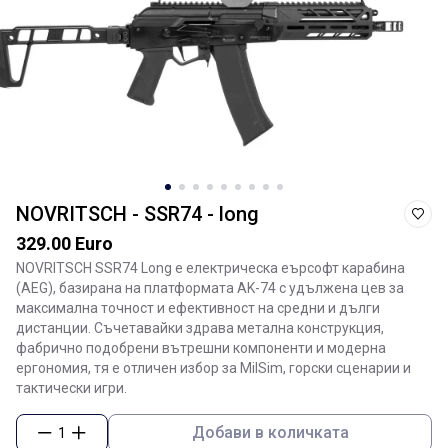
NOVRITSCH - SSR74 - long
329.00 Euro
NOVRITSCH SSR74 Long е електрическа еърсофт карабина
(AEG), базирана на платформата AK-74 с удължена цев за
максимална точност и ефективност на средни и дълги
дистанции. Съчетавайки здрава метална конструкция,
фабрично подобрени вътрешни компоненти и модерна
ергономия, тя е отличен избор за MilSim, горски сценарии и
тактически игри.
Добави в количката
1