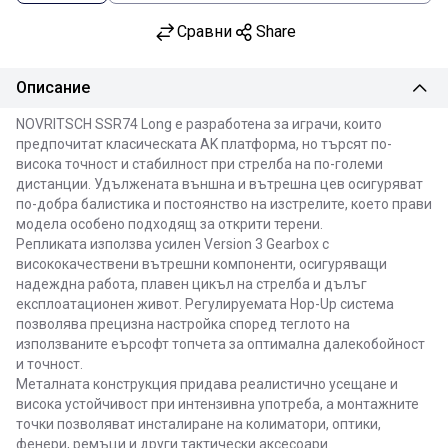
Сравни
Share
Описание
NOVRITSCH SSR74 Long е разработена за играчи, които
предпочитат класическата AK платформа, но търсят по-
висока точност и стабилност при стрелба на по-големи
дистанции. Удължената външна и вътрешна цев осигуряват
по-добра балистика и постоянство на изстрелите, което прави
модела особено подходящ за открити терени.
Репликата използва усилен Version 3 Gearbox с
висококачествени вътрешни компоненти, осигуряващи
надеждна работа, плавен цикъл на стрелба и дълъг
експлоатационен живот. Регулируемата Hop-Up система
позволява прецизна настройка според теглото на
използваните еърсофт топчета за оптимална далекобойност
и точност.
Металната конструкция придава реалистично усещане и
висока устойчивост при интензивна употреба, а монтажните
точки позволяват инсталиране на колиматори, оптики,
фенери, ремъци и други тактически аксесоари.