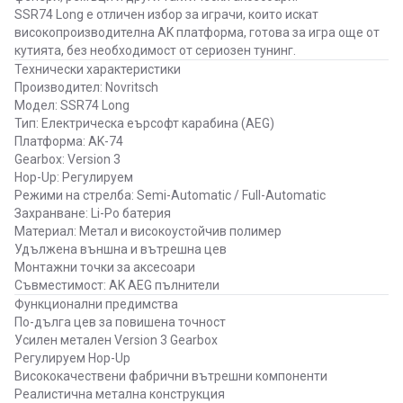
SSR74 Long е отличен избор за играчи, които искат
високопроизводителна AK платформа, готова за игра още от
кутията, без необходимост от сериозен тунинг.
Технически характеристики
Производител: Novritsch
Модел: SSR74 Long
Тип: Електрическа еърсофт карабина (AEG)
Платформа: AK-74
Gearbox: Version 3
Hop-Up: Регулируем
Режими на стрелба: Semi-Automatic / Full-Automatic
Захранване: Li-Po батерия
Материал: Метал и високоустойчив полимер
Удължена външна и вътрешна цев
Монтажни точки за аксесоари
Съвместимост: AK AEG пълнители
Функционални предимства
По-дълга цев за повишена точност
Усилен метален Version 3 Gearbox
Регулируем Hop-Up
Висококачествени фабрични вътрешни компоненти
Реалистична метална конструкция