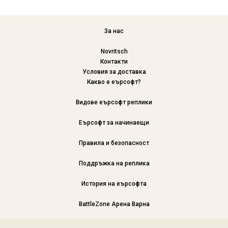
За нас
Novritsch
Контакти
Условия за доставка
Какво е еърсофт?
Видове еърсофт реплики
Еърсофт за начинаещи
Правила и безопасност
Поддръжка на реплика
История на еърсофта
BattleZone Арена Варна