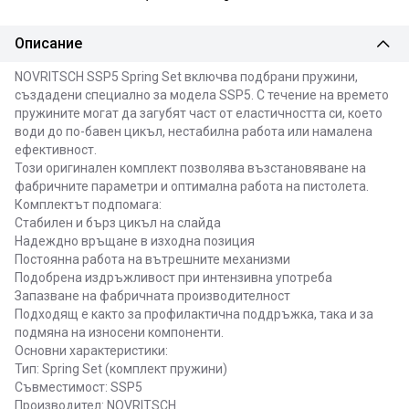
Описание
NOVRITSCH SSP5 Spring Set включва подбрани пружини,
създадени специално за модела SSP5. С течение на времето
пружините могат да загубят част от еластичността си, което
води до по-бавен цикъл, нестабилна работа или намалена
ефективност.
Този оригинален комплект позволява възстановяване на
фабричните параметри и оптимална работа на пистолета.
Комплектът подпомага:
Стабилен и бърз цикъл на слайда
Надеждно връщане в изходна позиция
Постоянна работа на вътрешните механизми
Подобрена издръжливост при интензивна употреба
Запазване на фабричната производителност
Подходящ е както за профилактична поддръжка, така и за
подмяна на износени компоненти.
Основни характеристики:
Тип: Spring Set (комплект пружини)
Съвместимост: SSP5
Производител: NOVRITSCH