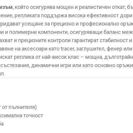
низъм
, който осигурява мощен и реалистичен откат, б
ление, репликата поддържа висока ефективност дори
придават усещане за прецизно и професионално оръж
ни и полимерни компоненти, осигуряващи баланс меж
захват и прецизните контроли гарантират стабилност 
авяне на аксесоари като tracer, заглушител, фенер ил
 искат реплика от най-висок клас – мощна, дълготрай
 състезания, динамични игри или като основно оръжи
л.
т от пълнителя)
ксимална точност
ба