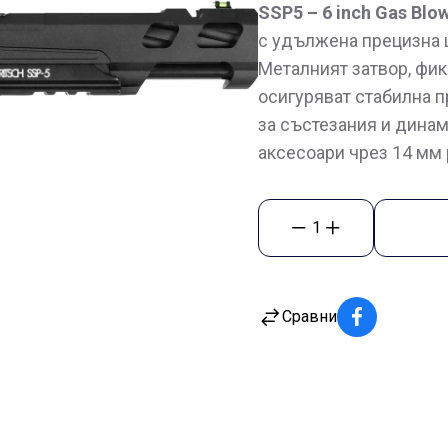
SSP5 – 6 inch Gas Blo
с удължена прецизна ц
Металният затвор, фи
осигуряват стабилна 
за състезания и динам
аксесоари чрез 14 мм р
1
Сравни