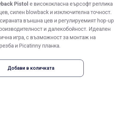
wback Pistol
е висококласна еърсофт реплика
ев, силен blowback и изключителна точност.
ксираната външна цев и регулируемият hop-up
производителност и далекобойност. Идеален
ична игра, с възможност за монтаж на
езба и Picatinny планка.
Добави в количката