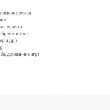
олимерна рамка
рия
за серията
обрен контрол
ер и др.)
2g
ба, динамична игра