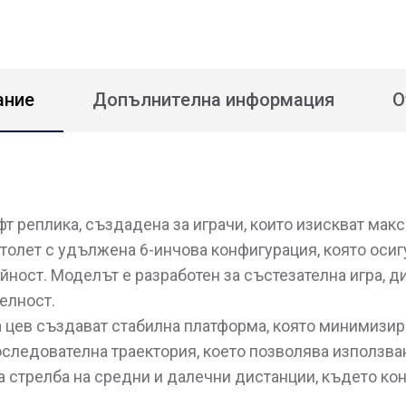
ание
Допълнителна информация
О
 реплика, създадена за играчи, които изискват макс
истолет с удължена 6-инчова конфигурация, която осиг
ност. Моделът е разработен за състезателна игра, д
елност.
цев създават стабилна платформа, която минимизир
ледователна траектория, което позволява използван
за стрелба на средни и далечни дистанции, където ко