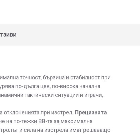
тзиви
имална точност, бързина и стабилност при
урява по-дълга цев, по-висока начална
инамични тактически ситуации и играчи,
а отклоненията при изстрел.
Прецизната
е на по-тежки BB-та за максимална
нтролът и сила на изстрела имат решаващо