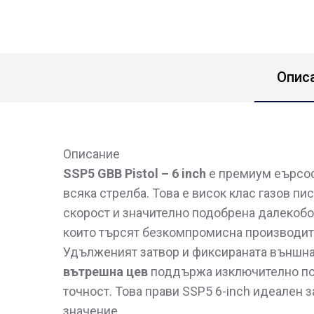
Опис
Описание
SSP5 GBB Pistol – 6 inch
е премиум еърсофт
всяка стрелба. Това е висок клас газов п
скорост и значително подобрена далекобой
които търсят безкомпромисна производит
Удълженият затвор и фиксираната външна 
вътрешна цев
поддържа изключително пос
точност. Това прави SSP5 6-inch идеален 
значение.