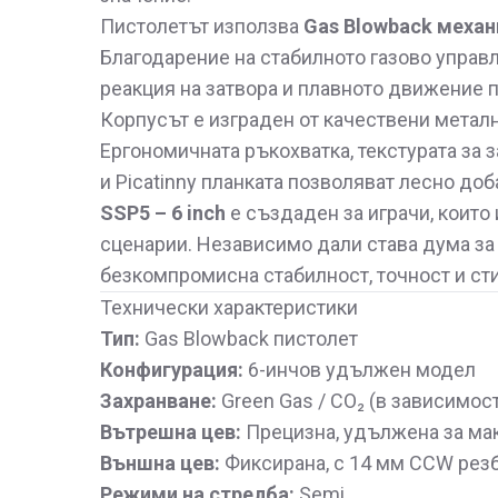
Пистолетът използва
Gas Blowback меха
Благодарение на стабилното газово управ
реакция на затвора и плавното движение 
Корпусът е изграден от качествени метал
Ергономичната ръкохватка, текстурата за 
и Picatinny планката позволяват лесно доб
SSP5 – 6 inch
е създаден за играчи, които
сценарии. Независимо дали става дума за
безкомпромисна стабилност, точност и сти
Технически характеристики
Тип:
Gas Blowback пистолет
Конфигурация:
6-инчов удължен модел
Захранване:
Green Gas / CO₂ (в зависимос
Вътрешна цев:
Прецизна, удължена за ма
Външна цев:
Фиксирана, с 14 мм CCW рез
Режими на стрелба:
Semi