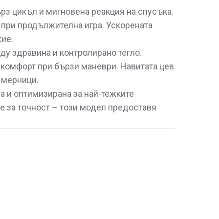
ърз цикъл и мигновена реакция на спусъка.
 при продължителна игра. Ускорената
ие.
ду здравина и контролирано тегло.
и комфорт при бързи маневри. Навитата цев
и мерници.
на и оптимизирана за най-тежките
е за точност – този модел предоставя