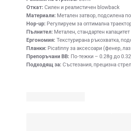
Откат:
Силен и реалистичен blowback
Материали:
Метален затвор, подсилена п
Hop-up:
Регулируем за оптимална траекто
Пълнител:
Метален, стандартен капацитет 
Ергономия:
Текстурирана ръкохватка, под
Планки:
Picatinny за аксесоари (фенер, лаз
Препоръчани BB:
По-тежки – 0.28g до 0.3
Подходящ за:
Състезания, прецизна стрел