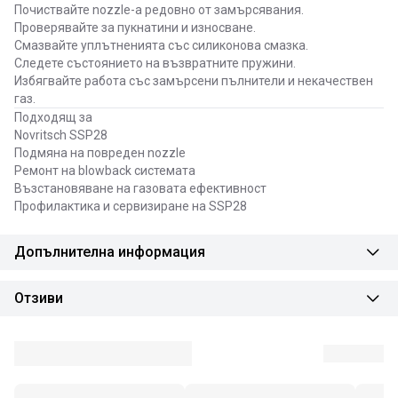
Почиствайте nozzle-а редовно от замърсявания.
Проверявайте за пукнатини и износване.
Смазвайте уплътненията със силиконова смазка.
Следете състоянието на възвратните пружини.
Избягвайте работа със замърсени пълнители и некачествен
газ.
Подходящ за
Novritsch SSP28
Подмяна на повреден nozzle
Ремонт на blowback системата
Възстановяване на газовата ефективност
Профилактика и сервизиране на SSP28
Допълнителна информация
Отзиви