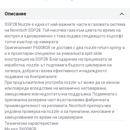
Описание
SSP28 Nozzle е една от най-важните части в газовата система
на Novritsch SSP28. Той насочва газа към цевта по време на
изстрел и едновременно с това подава следващото еърсофт
топче към hop-up камерата.
Оригиналният P6008GR се доставя с два nozzle return spring-а
и е проектиран специално за уникалната split-slide
конструкция на SSP28. Благодарение на прецизната си
изработка, nozzle-ът подпомага бързото циклиране на
затвора, добрата газова ефективност и надеждното
подаване на боеприпасите.
При продължителна употреба nozzle-ът може да се износи
или повреди вследствие на механично натоварване,
замърсяване или недостатъчна поддръжка. Подмяната с
оригинална резервна част възстановява фабричната
производителност на репликата. Novritsch препоръчва
редовна проверка на nozzle-а за пукнатини, износване и
замърсявания по време на сервизиране.
Технически характеристики
Модел: P6008GR