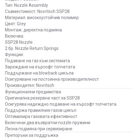
Тип: Nozzle Assembly
Съвместимост: Novritsch SSP28
Материал: високоустойчив полимер
Цвят: Grey
Монтаж: директна подмяна
Включва:
SSP28 Nozzle
2 бр. Nozzle Return Springs
Функции:
Подаване на газ към системата
Зареждане на еърсофт топчетата
Поддържане на blowback цикъла
Осигуряване на постоянна производителност
Производител: Novritsch
Функционални предимства
Оригинална резервна част за SSP28
Осигурява надеждно подаване на еърсофт топчетата
Поддържа правилния газов цикъл
Оптимизира газовата ефективност
Включени два възвратни nozzle пружини
Лесна подмяна при сервизиране
Препоръки за поддръжка