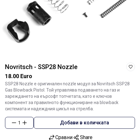
Novritsch - SSP28 Nozzle
18.00 Euro
SSP28 Nozzle е оригинален nozzle модул за Novritsch SSP28
Gas Blowback Pistol. Той управлява подаването на газ и
зареждането на еърсофт топчетата, като е ключов
компонент за правилното функциониране на blowback
системата и надеждния цикъл на стрелба.
Добави в количката
1
Сравни
Share