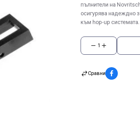
пълнители на Novritsc
осигурява надеждно з
към hop-up системата.
1
Сравни