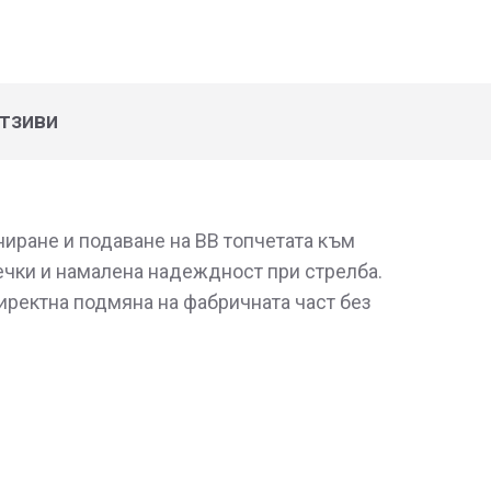
тзиви
ниране и подаване на BB топчетата към
сечки и намалена надеждност при стрелба.
иректна подмяна на фабричната част без