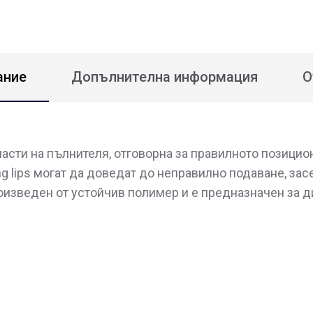
ание
Допълнителна информация
О
 части на пълнителя, отговорна за правилното позицио
g lips могат да доведат до неправилно подаване, за
оизведен от устойчив полимер и е предназначен за д