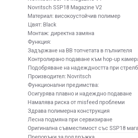
Novritsch SSP18 Magazine V2
Материал: високоустойчив полимер
Цвят: Black
Монтаж: директна замяна
Функция:
Задържане на BB топчетата в пълнителя
Контролирано подаване към hop-up камер
Подобряване на надеждността при стрелб
Производител: Novritsch
Функционални предимства:
Осигурява плавно и надеждно подаване
Намалява риска от misfeed проблеми
Здрава полимерна конструкция
Лесна подмяна при сервизиране
Оригинална съвместимост със SSP18 мага
Препоръки за поддръжка