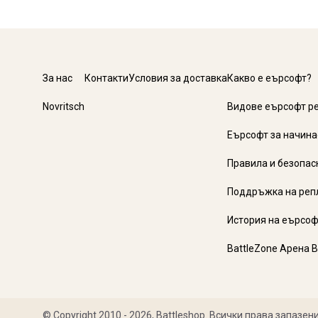
За нас
Контакти
Условия за доставка
Какво е еърсофт?
Novritsch
Видове еърсофт р
Еърсофт за начин
Правила и безопас
Поддръжка на реп
История на еърсоф
BattleZone Арена 
© Copyright 2010 - 2026, Battleshop. Всички права запазени