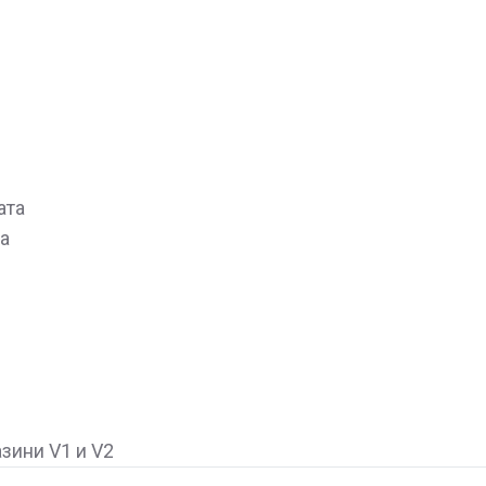
ата
а
зини V1 и V2