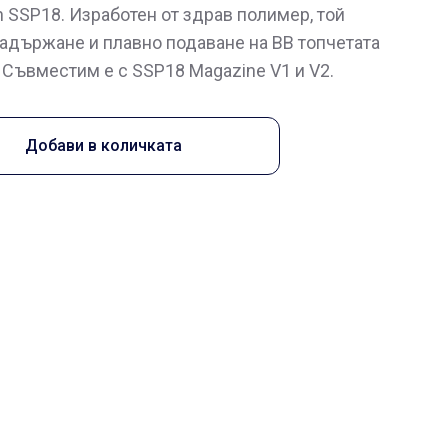
h SSP18. Изработен от здрав полимер, той
адържане и плавно подаване на BB топчетата
 Съвместим е с SSP18 Magazine V1 и V2.
Добави в количката