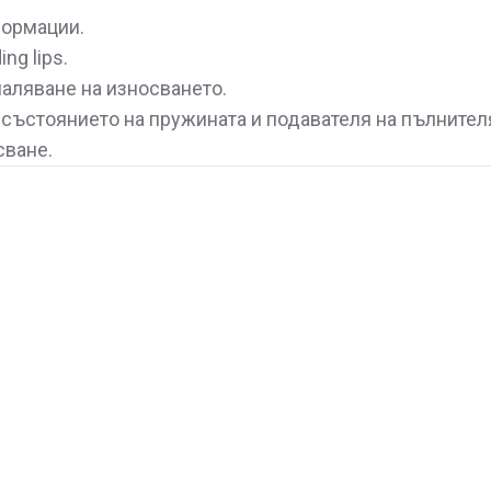
формации.
ng lips.
маляване на износването.
състоянието на пружината и подавателя на пълнител
сване.