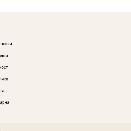
еплики
аещи
ност
лика
та
Варна
.