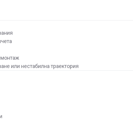
вания
пчета
 монтаж
ане или нестабилна траектория
и