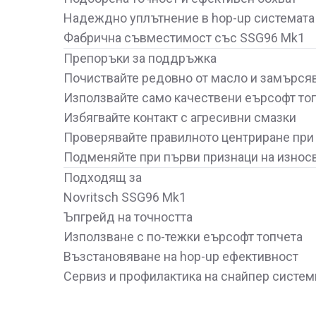
Надеждно уплътнение в hop-up системата
Фабрична съвместимост със SSG96 Mk1
Препоръки за поддръжка
Почиствайте редовно от масло и замърся
Използвайте само качествени еърсофт то
Избягвайте контакт с агресивни смазки
Проверявайте правилното центриране при
Подменяйте при първи признаци на износв
Подходящ за
Novritsch SSG96 Mk1
Ъпгрейд на точността
Използване с по-тежки еърсофт топчета
Възстановяване на hop-up ефективност
Сервиз и профилактика на снайпер систем