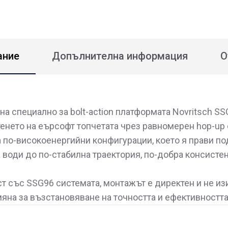
ание
Допълнителна информация
О
на специално за bolt-action платформата Novritsch S
енето на еърсофт топчетата чрез равномерен hop-up 
а по-високоенергийни конфигурации, което я прави п
 води до по-стабилна траектория, по-добра консисте
 със SSG96 системата, монтажът е директен и не из
яна за възстановяване на точността и ефективността