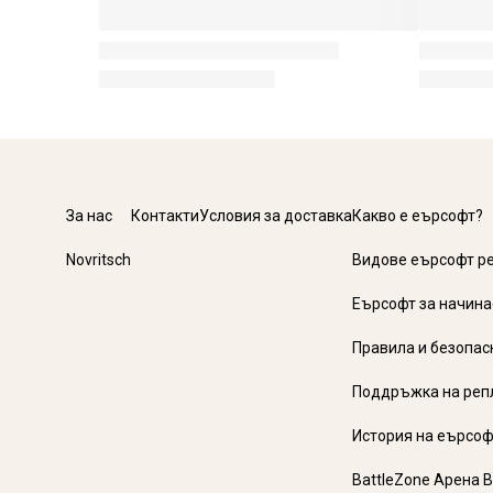
За нас
Контакти
Условия за доставка
Какво е еърсофт?
Novritsch
Видове еърсофт р
Еърсофт за начин
Правила и безопас
Поддръжка на реп
История на еърсоф
BattleZone Арена 