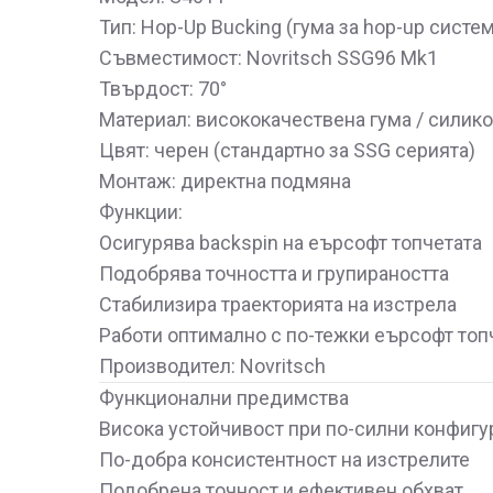
Тип: Hop-Up Bucking (гума за hop-up систем
Съвместимост: Novritsch SSG96 Mk1
Твърдост: 70°
Материал: висококачествена гума / силик
Цвят: черен (стандартно за SSG серията)
Монтаж: директна подмяна
Функции:
Осигурява backspin на еърсофт топчетата
Подобрява точността и групираността
Стабилизира траекторията на изстрела
Работи оптимално с по-тежки еърсофт топ
Производител: Novritsch
Функционални предимства
Висока устойчивост при по-силни конфигу
По-добра консистентност на изстрелите
Подобрена точност и ефективен обхват