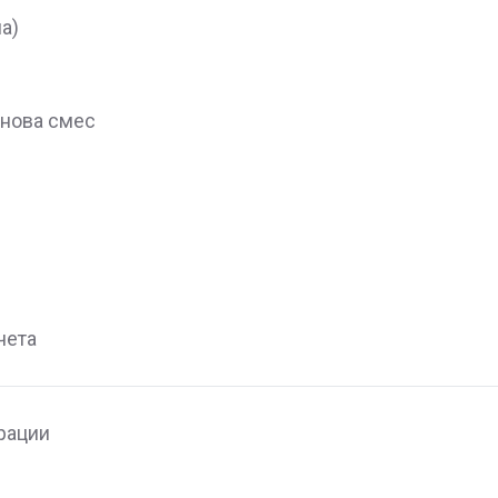
а)
онова смес
чета
рации