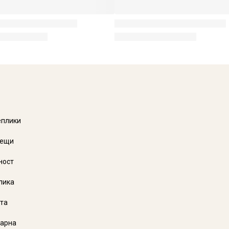
еплики
аещи
ност
лика
та
Варна