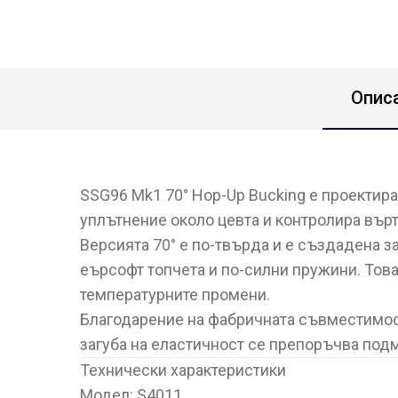
Опис
SSG96 Mk1 70° Hop-Up Bucking е проектира
уплътнение около цевта и контролира върт
Версията 70° е по-твърда и е създадена з
еърсофт топчета и по-силни пружини. Това
температурните промени.
Благодарение на фабричната съвместимост
загуба на еластичност се препоръчва подм
Технически характеристики
Модел: S4011