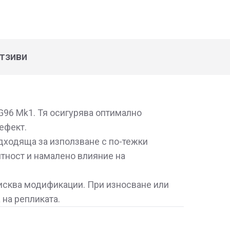
тзиви
SG96 Mk1. Тя осигурява оптимално
ефект.
одходяща за използване с по-тежки
нтност и намалено влияние на
исква модификации. При износване или
 на репликата.