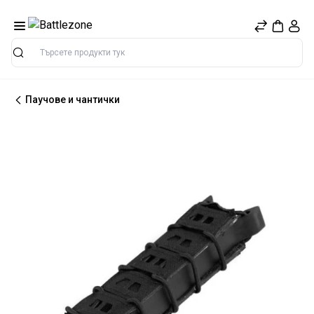
Търсене
Паучове и чантички