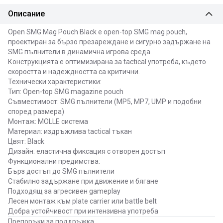
Описание
Open SMG Mag Pouch Black е open-top SMG mag pouch,
проектиран за бързо презареждане и сигурно задържане на
SMG пълнители в динамична игрова среда.
Конструкцията е оптимизирана за tactical употреба, където
скоростта и надеждността са критични.
Технически характеристики:
Тип: Open-top SMG magazine pouch
Съвместимост: SMG пълнители (MP5, MP7, UMP и подобни
според размера)
Монтаж: MOLLE система
Материал: издръжлива tactical тъкан
Цвят: Black
Дизайн: еластична фиксация с отворен достъп
Функционални предимства:
Бърз достъп до SMG пълнители
Стабилно задържане при движение и бягане
Подходящ за агресивен gameplay
Лесен монтаж към plate carrier или battle belt
Добра устойчивост при интензивна употреба
Препоръки за поддръжка