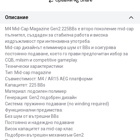
Описание
M4 Mid-Cap Magazine Gen2 225BBs е второ поколение mid-cap
пълнител, създаден за стабилна работа и висока
издръжливост при интензивна употреба.
Mid-cap дизайнът елиминира шум от BBs и осигурява
постоянно подаване, което го прави предпочитан избор за
CQB, milsim и competitive gameplay.
Технически характеристики:
Тип: Mid-cap magazine
Съвместимост: M4 / AR15 AEG платформи
Капацитет: 225 BBs
Материал: подсилен полимер
Генерация: Gen2 подобрен дизайн
Система: пружинно подаване (no winding required)
Функционални предимства:
Без шум от вътрешни BBs
Постоянно и надеждно подаване
Висок капацитет за mid-cap клас
Подобрен вътрешен механизъм Gen2