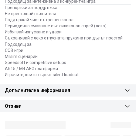
Подходящ за интензивна и конкурентна игра
Препоръки за поддръжка
Не препълвай пълнителя
Поддържай чист вътрешен канал
Периодично смазване със силиконов спрей (леко)
Избягвай изпускане и удари
Съхранявай с леко отпусната пружина при дълъг престой
Подходящ за
CQB игри
Milsim сценарии
Speedsoft и competitive setups
AR15 / M4 AEG платформи
Играчите, които търсят silent loadout
Допълнителна информация
Отзиви