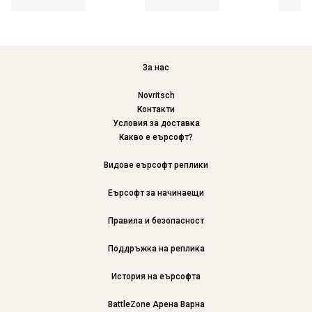
За нас
Novritsch
Контакти
Условия за доставка
Какво е еърсофт?
Видове еърсофт реплики
Еърсофт за начинаещи
Правила и безопасност
Поддръжка на реплика
История на еърсофта
BattleZone Арена Варна