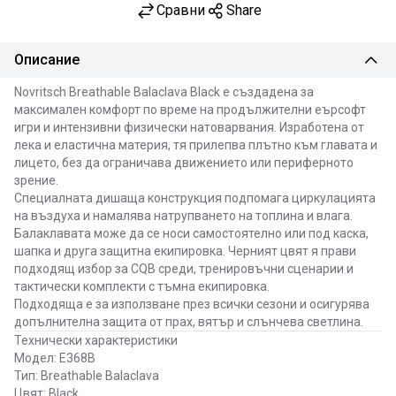
Сравни
Share
Описание
Novritsch Breathable Balaclava Black е създадена за
максимален комфорт по време на продължителни еърсофт
игри и интензивни физически натоварвания. Изработена от
лека и еластична материя, тя прилепва плътно към главата и
лицето, без да ограничава движението или периферното
зрение.
Специалната дишаща конструкция подпомага циркулацията
на въздуха и намалява натрупването на топлина и влага.
Балаклавата може да се носи самостоятелно или под каска,
шапка и друга защитна екипировка. Черният цвят я прави
подходящ избор за CQB среди, тренировъчни сценарии и
тактически комплекти с тъмна екипировка.
Подходяща е за използване през всички сезони и осигурява
допълнителна защита от прах, вятър и слънчева светлина.
Технически характеристики
Модел: E368B
Тип: Breathable Balaclava
Цвят: Black