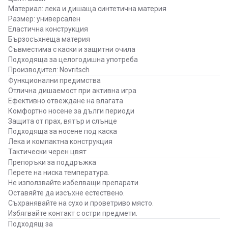
Материал: лека и дишаща синтетична материя
Размер: универсален
Еластична конструкция
Бързосъхнеща материя
Съвместима с каски и защитни очила
Подходяща за целогодишна употреба
Производител: Novritsch
Функционални предимства
Отлична дишаемост при активна игра
Ефективно отвеждане на влагата
Комфортно носене за дълги периоди
Защита от прах, вятър и слънце
Подходяща за носене под каска
Лека и компактна конструкция
Тактически черен цвят
Препоръки за поддръжка
Перете на ниска температура.
Не използвайте избелващи препарати.
Оставяйте да изсъхне естествено.
Съхранявайте на сухо и проветриво място.
Избягвайте контакт с остри предмети.
Подходящ за