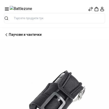
Търсене
Паучове и чантички