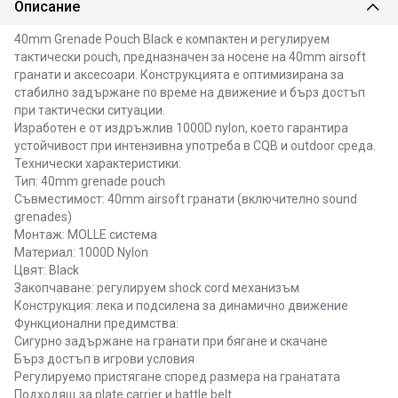
Описание
40mm Grenade Pouch Black
е компактен и регулируем
тактически pouch, предназначен за носене на 40mm airsoft
гранати и аксесоари. Конструкцията е оптимизирана за
стабилно задържане по време на движение и бърз достъп
при тактически ситуации.
Изработен е от издръжлив 1000D nylon, което гарантира
устойчивост при интензивна употреба в CQB и outdoor среда.
Технически характеристики:
Тип: 40mm grenade pouch
Съвместимост: 40mm airsoft гранати (включително sound
grenades)
Монтаж: MOLLE система
Материал: 1000D Nylon
Цвят: Black
Закопчаване: регулируем shock cord механизъм
Конструкция: лека и подсилена за динамично движение
Функционални предимства:
Сигурно задържане на гранати при бягане и скачане
Бърз достъп в игрови условия
Регулируемо пристягане според размера на гранатата
Подходящ за plate carrier и battle belt