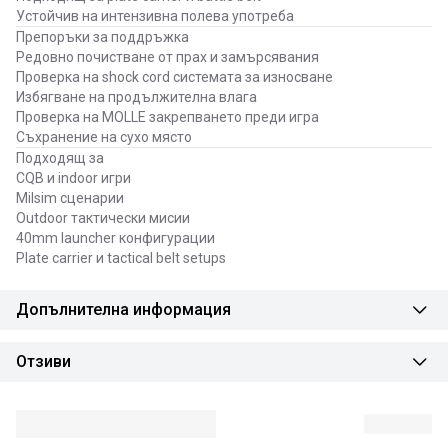
Устойчив на интензивна полева употреба
Препоръки за поддръжка
Редовно почистване от прах и замърсявания
Проверка на shock cord системата за износване
Избягване на продължителна влага
Проверка на MOLLE закрепването преди игра
Съхранение на сухо място
Подходящ за
CQB и indoor игри
Milsim сценарии
Outdoor тактически мисии
40mm launcher конфигурации
Plate carrier и tactical belt setups
Допълнителна информация
Отзиви