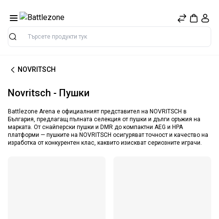
Търсене
NOVRITSCH
Novritsch - Пушки
Battlezone Arena е официалният представител на NOVRITSCH в
България, предлагащ пълната селекция от пушки и дълги оръжия на
марката. От снайперски пушки и DMR до компактни AEG и HPA
платформи — пушките на NOVRITSCH осигуряват точност и качество на
изработка от конкурентен клас, каквито изискват сериозните играчи.