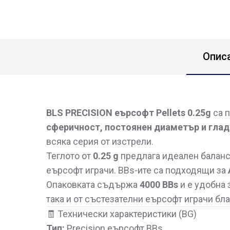
Опис
BLS PRECISION еърсофт Pellets 0.25g
са п
сферичност, постоянен диаметър и гла
всяка серия от изстрели.
Теглото от
0.25 g
предлага идеален баланс 
еърсофт играчи. BBs-ите са подходящи за
Опаковката съдържа
4000 BBs
и е удобна 
така и от състезателни еърсофт играчи бл
🧾 Технически характеристики (BG)
Тип:
Precision еърсофт BBs