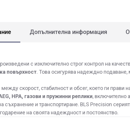
ание
Допълнителна информация
О
роизведени с изключително строг контрол на качеств
дка повърхност
. Това осигурява надеждно подаване,
между скорост, стабилност и обсег, което ги прави 
AEG, HPA, газови и пружинни реплики
, включително 
за съхранение и транспортиране. BLS Precision серия
агодарение на своята надеждност и постоянство.