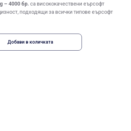
g – 4000 бр.
са висококачествени еърсофт
цизност, подходящи за всички типове еърсофт
Добави в количката