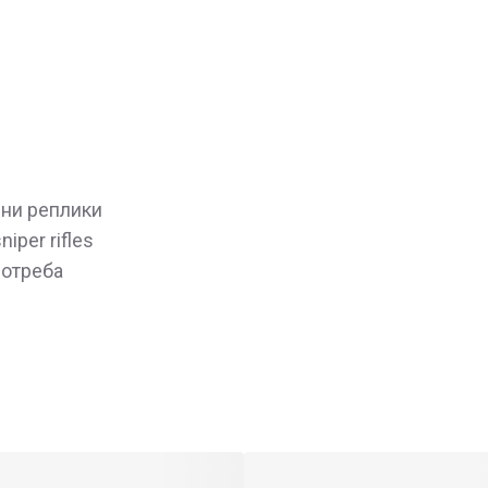
нни реплики
niper rifles
потреба