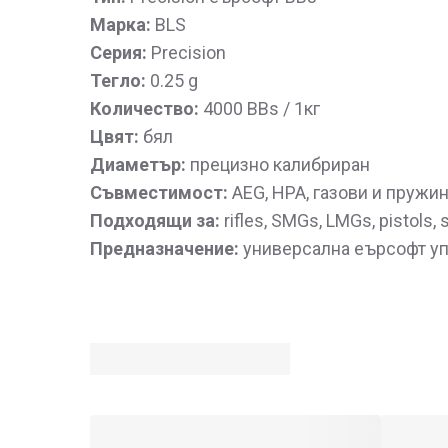
Марка:
BLS
Серия:
Precision
Тегло:
0.25 g
Количество:
4000 BBs / 1кг
Цвят:
бял
Диаметър:
прецизно калибриран
Съвместимост:
AEG, HPA, газови и пружи
Подходящи за:
rifles, SMGs, LMGs, pistols, s
Предназначение:
универсална еърсофт у