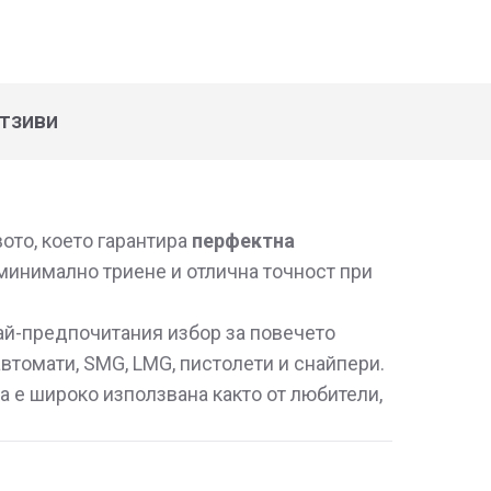
тзиви
ото, което гарантира
перфектна
 минимално триене и отлична точност при
най-предпочитания избор за повечето
автомати, SMG, LMG, пистолети и снайпери.
та е широко използвана както от любители,