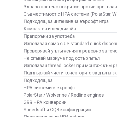
Здраво плетено покритие против прегъва
Съвместимост с HPA системи (PolarStar, Wo
Подходящ за интензивна еърсофт игра
Компактен и лек дизайн
Препоръки за употреба
Използвай само с US standard quick disco
Проверявай уплътненията редовно за теч
Не огъвай маркуча под остър ъгъл
Използвай thread locker при монтаж към р
Поддържай чисти конекторите за дълъг ж
Подходящ за
HPA системи в еърсофт
PolarStar / Wolverine / Redline engines
GBB HPA конверсии
Speedsoft и CQB конфигурации
Професионални HPA setups