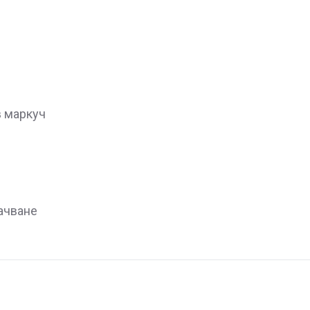
в маркуч
ачване