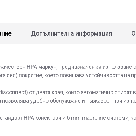
ание
Допълнителна информация
О
кокачествен HPA маркуч, предназначен за използване с
braided) покритие, което повишава устойчивостта на 
disconnect) от двата края, които автоматично спират
ва позволява удобно обслужване и гъвкавост при изп
стандарт HPA конектори и 6 mm macroline системи, ко