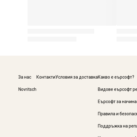
За нас
Контакти
Условия за доставка
Какво е еърсофт?
Novritsch
Видове еърсофт р
Еърсофт за начин
Правила и безопас
Поддръжка на реп