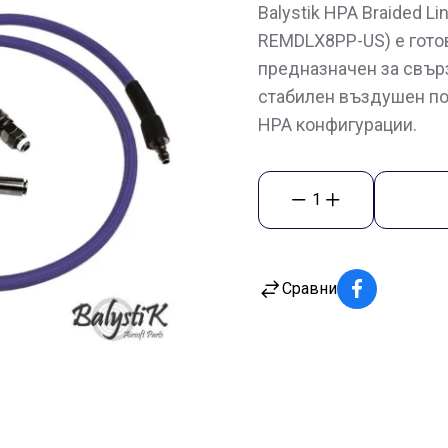
Balystik HPA Braided Li
REMDLX8PP-US) е гото
предназначен за свър
стабилен въздушен по
HPA конфигурации.
1
Сравни