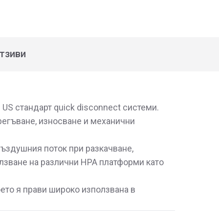
тзиви
 US стандарт quick disconnect системи.
прегъване, износване и механични
 въздушния поток при разкачване,
олзване на различни HPA платформи като
ето я прави широко използвана в