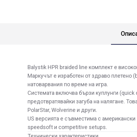
Опис
Balystik HPR braided line комплект е висо
Маркучът е изработен от здраво плетено (
натоварвания по време на игра.
Системата включва бързи куплунги (quick 
предотвратявайки загуба на налягане. То
PolarStar, Wolverine и други.
US версията е съвместима с американски 
speedsoft и competitive setups.
Технически характеристики