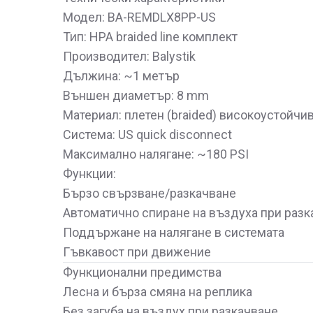
Модел: BA-REMDLX8PP-US
Тип: HPA braided line комплект
Производител: Balystik
Дължина: ~1 метър
Външен диаметър: 8 mm
Материал: плетен (braided) високоустойчи
Система: US quick disconnect
Максимално налягане: ~180 PSI
Функции:
Бързо свързване/разкачване
Автоматично спиране на въздуха при разк
Поддържане на налягане в системата
Гъвкавост при движение
Функционални предимства
Лесна и бърза смяна на реплика
Без загуба на въздух при разкачване