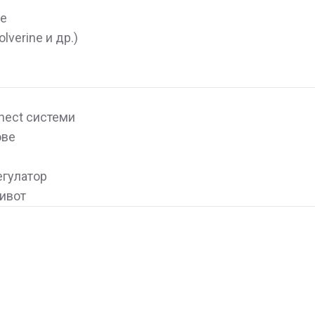
не
lverine и др.)
nnect системи
ове
егулатор
ивот