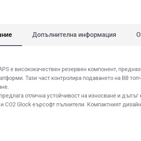
ание
Допълнителна информация
О
от APS е висококачествен резервен компонент, предна
атформи. Тази част контролира подаването на BB топч
ане.
p предлага отлична устойчивост на износване и дълъ
 и CO2 Glock еърсофт пълнители. Компактният дизай