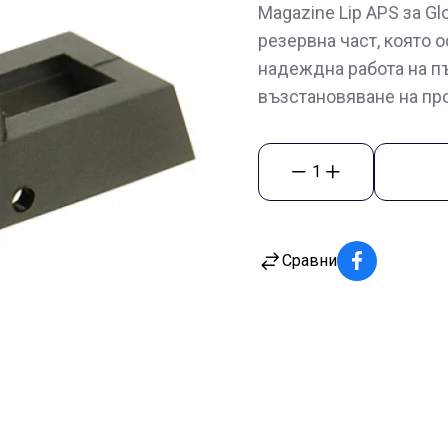
Magazine Lip APS за G
резервна част, която 
надеждна работа на п
възстановяване на пр
1
Сравни