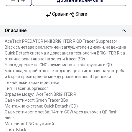
Добави в количката
1
Сравни
Share
Описание
AceTech PREDATOR MKII BRIGHTER R QD Tracer Suppressor
Black съчетава реалистичен заглушителен дизайн, надеждна
Quick Detach система и доказаната технология BRIGHTER R за
отлично осветяване на зелени tracer BBs.
Благодарение на CNC алуминиевата конструкция и QD
монтажа, устройството е подходящо за интензивна употреба
и бързо прехвърляне между различни airsoft реплики.
Технически характеристики:
Тип: Tracer Suppressor
Вграден модул: AceTech BRIGHTER R
Съвместимост: Green Tracer BBs
Монтажна система: Quick Detach (QD)
Съвместимост с резба: 14mm CCW чрез включен QD flash
hider
Материал: CNC алуминий
Цвят: Black