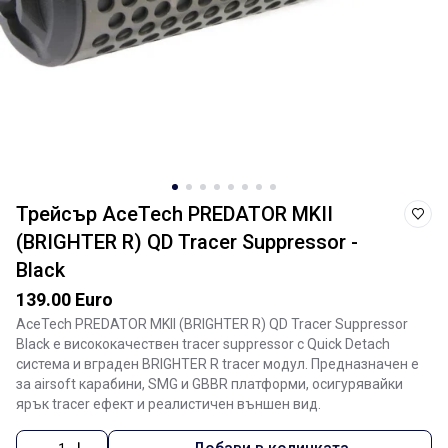
Трейсър AceTech PREDATOR MKII
(BRIGHTER R) QD Tracer Suppressor -
Black
139.00 Euro
AceTech PREDATOR MKII (BRIGHTER R) QD Tracer Suppressor
Black е висококачествен tracer suppressor с Quick Detach
система и вграден BRIGHTER R tracer модул. Предназначен е
за airsoft карабини, SMG и GBBR платформи, осигурявайки
ярък tracer ефект и реалистичен външен вид.