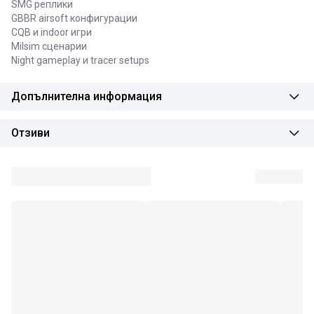
SMG реплики
GBBR airsoft конфигурации
CQB и indoor игри
Milsim сценарии
Night gameplay и tracer setups
Допълнителна информация
Отзиви