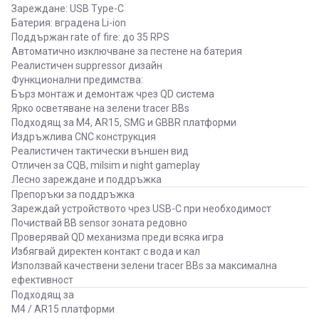
Зареждане: USB Type-C
Батерия: вградена Li-ion
Поддържан rate of fire: до 35 RPS
Автоматично изключване за пестене на батерия
Реалистичен suppressor дизайн
Функционални предимства:
Бърз монтаж и демонтаж чрез QD система
Ярко осветяване на зелени tracer BBs
Подходящ за M4, AR15, SMG и GBBR платформи
Издръжлива CNC конструкция
Реалистичен тактически външен вид
Отличен за CQB, milsim и night gameplay
Лесно зареждане и поддръжка
Препоръки за поддръжка
Зареждай устройството чрез USB-C при необходимост
Почиствай BB sensor зоната редовно
Проверявай QD механизма преди всяка игра
Избягвай директен контакт с вода и кал
Използвай качествени зелени tracer BBs за максимална
ефективност
Подходящ за
M4 / AR15 платформи