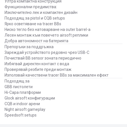
Ултра компактна конструкция
Функционални предимства:
Изключително лек и компактен дизайн
Подходящ за pistol и CQB setups
Ярко осветяване на tracer BBs
Ниско тегло без натоварване на outer barrel-а
Лесен монтаж към повечето airsoft реплики
Добра автономност на батерията
Препоръки за поддръжка
Зареждай устройството редовно чрез USB-C
Почиствай BB sensor зоната периодично
Избягвай директен контакт с вода
Проверявай резбите преди монтаж
Използвай качествени tracer BBs за максимален ефект
Подходящ за
GBB пистолети
Hi-Capa платформи
Glock airsoft конфигурации
CQB и indoor арени
Night airsoft gameplay
Speedsoft setups