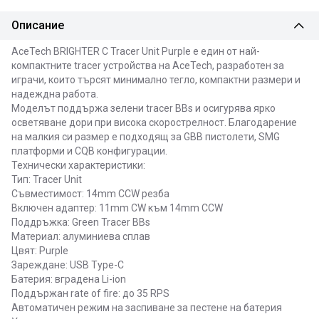
Описание
AceTech BRIGHTER C Tracer Unit Purple е един от най-
компактните tracer устройства на AceTech, разработен за
играчи, които търсят минимално тегло, компактни размери и
надеждна работа.
Моделът поддържа зелени tracer BBs и осигурява ярко
осветяване дори при висока скорострелност. Благодарение
на малкия си размер е подходящ за GBB пистолети, SMG
платформи и CQB конфигурации.
Технически характеристики:
Тип: Tracer Unit
Съвместимост: 14mm CCW резба
Включен адаптер: 11mm CW към 14mm CCW
Поддръжка: Green Tracer BBs
Материал: алуминиева сплав
Цвят: Purple
Зареждане: USB Type-C
Батерия: вградена Li-ion
Поддържан rate of fire: до 35 RPS
Автоматичен режим на заспиване за пестене на батерия