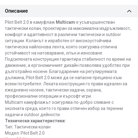
Описание
Pilot Belt 2.0 в камуфлаж
Multicam
е усъвършенстван
тактически колан, проектиран за максимална издръжливост,
комфорт и адаптивност в различни тактически и outdoor
ситуации. Коланът е изработен от високоустойчива
тактическа найлонова лента, която осигурява отлична
устойчивост на натоварване, опън и износване.
Подсилената конструкция гарантира стабилност по време на
движение, а ергономичният дизайн позволява удобство при
дълготрайно носене. Благодарение на регулируемата
дължина, Pilot Belt 2.0 може да се напасне прецизно към
всеки потребител. Леката конструкция го прави идеален за
ежедневно носене, тактически задачи, охрана,
професионални операции и еърсофт игри.
Multicam камуфлажът осигурява по-добро сливане с
околната среда, което го прави отличен избор за теренни
задачи и outdoor дейности.
Технически характеристики:
Тип: Тактически колан
Модел: Pilot Belt 2.0