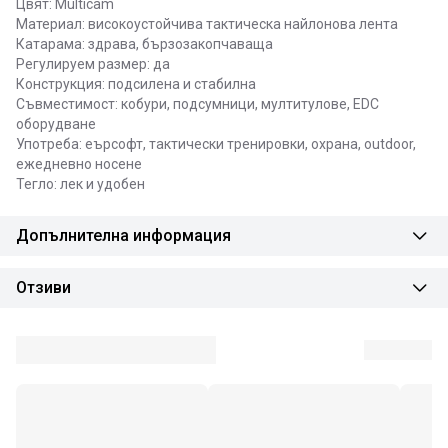
Цвят: Multicam
Материал: високоустойчива тактическа найлонова лента
Катарама: здрава, бързозакопчаваща
Регулируем размер: да
Конструкция: подсилена и стабилна
Съвместимост: кобури, подсумници, мултитулове, EDC
оборудване
Употреба: еърсофт, тактически тренировки, охрана, outdoor,
ежедневно носене
Тегло: лек и удобен
Допълнителна информация
Отзиви