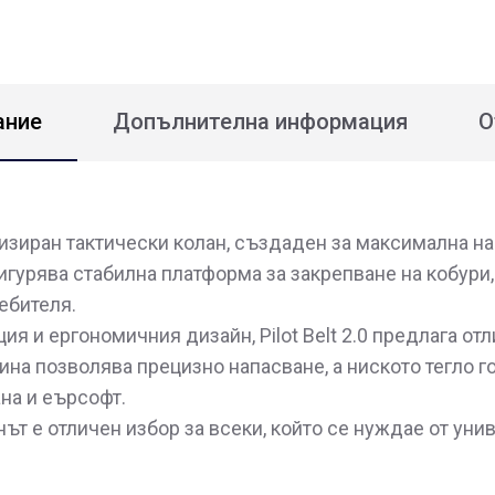
ание
Допълнителна информация
О
зиран тактически колан, създаден за максимална на
игурява стабилна платформа за закрепване на кобури,
ебителя.
ия и ергономичния дизайн, Pilot Belt 2.0 предлага о
на позволява прецизно напасване, а ниското тегло г
ана и еърсофт.
т е отличен избор за всеки, който се нуждае от уни