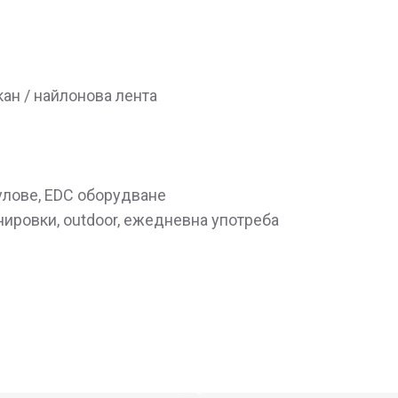
ан / найлонова лента
улове, EDC оборудване
нировки, outdoor, ежедневна употреба