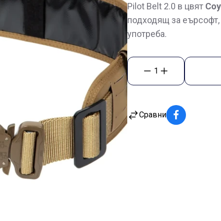
Pilot Belt 2.0 в цвят
Co
подходящ за еърсофт,
употреба.
1
Сравни