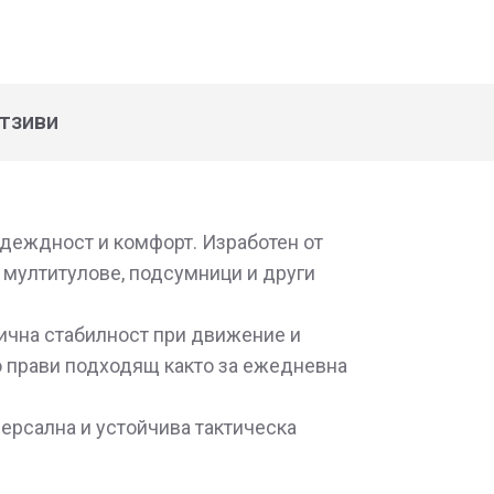
тзиви
деждност и комфорт. Изработен от
 мултитулове, подсумници и други
тлична стабилност при движение и
о прави подходящ както за ежедневна
версална и устойчива тактическа