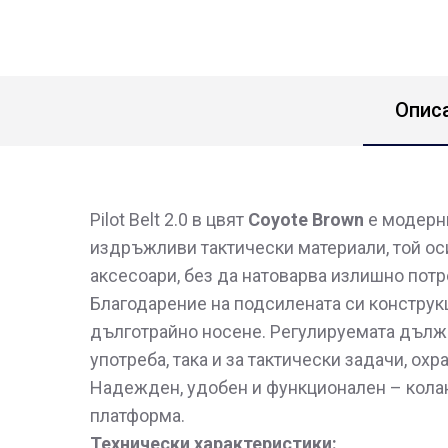
Опис
Pilot Belt 2.0 в цвят
Coyote Brown
е модерни
издръжливи тактически материали, той ос
аксесоари, без да натоварва излишно потр
Благодарение на подсилената си конструкц
дълготрайно носене. Регулируемата дължи
употреба, така и за тактически задачи, охр
Надежден, удобен и функционален – коланъ
платформа.
Технически характеристики: