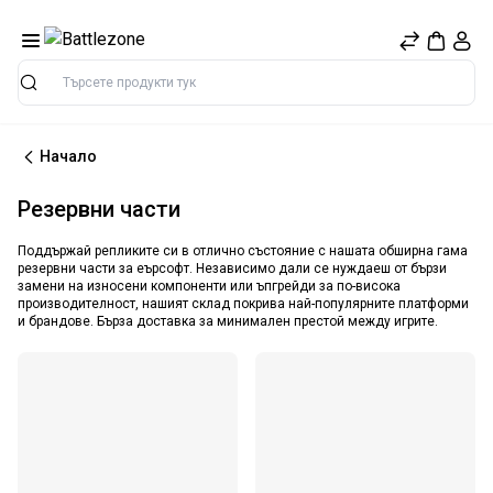
Търсене
Начало
Резервни части
Поддържай репликите си в отлично състояние с нашата обширна гама
резервни части за еърсофт. Независимо дали се нуждаеш от бързи
замени на износени компоненти или ъпгрейди за по-висока
производителност, нашият склад покрива най-популярните платформи
и брандове. Бърза доставка за минимален престой между игрите.