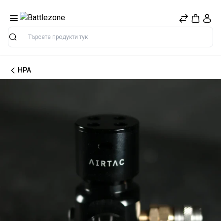
Търсене
HPA