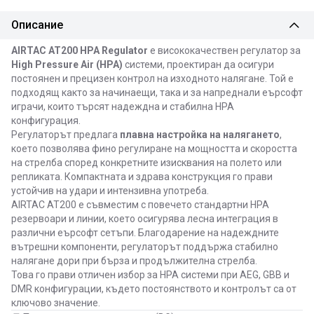
Описание
AIRTAC AT200 HPA Regulator
е висококачествен регулатор за
High Pressure Air (HPA)
системи, проектиран да осигури
постоянен и прецизен контрол на изходното налягане. Той е
подходящ както за начинаещи, така и за напреднали еърсофт
играчи, които търсят надеждна и стабилна HPA
конфигурация.
Регулаторът предлага
плавна настройка на налягането
,
което позволява фино регулиране на мощността и скоростта
на стрелба според конкретните изисквания на полето или
репликата. Компактната и здрава конструкция го прави
устойчив на удари и интензивна употреба.
AIRTAC AT200 е съвместим с повечето стандартни HPA
резервоари и линии, което осигурява лесна интеграция в
различни еърсофт сетъпи. Благодарение на надеждните
вътрешни компоненти, регулаторът поддържа стабилно
налягане дори при бърза и продължителна стрелба.
Това го прави отличен избор за HPA системи при AEG, GBB и
DMR конфигурации, където постоянството и контролът са от
ключово значение.