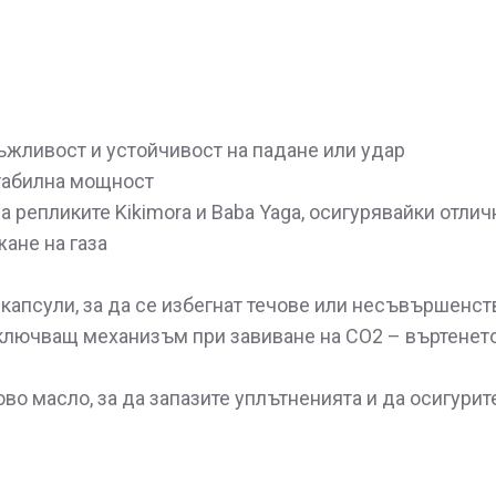
жливост и устойчивост на падане или удар
стабилна мощност
a репликите Kikimora и Baba Yaga, осигурявайки отли
ане на газа
 капсули, за да се избегнат течове или несъвършенст
ключващ механизъм при завиване на CO2 – въртенето 
о масло, за да запазите уплътненията и да осигури