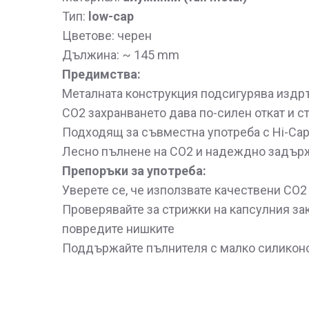
Тип:
low-cap
Цветове: черен
Дължина: ~ 145 mm
Предимства:
Металната конструкция подсигурява издръ
CO2 захранването дава по-силен откат и 
Подходящ за съвместна употреба с Hi-Cap
Лесно пълнене на CO2 и надеждно задърж
Препоръки за употреба:
Уверете се, че използвате качествени CO2
Проверявайте за стрижки на капсулния за
повредите нишките
Поддържайте пълнителя с малко силиконов