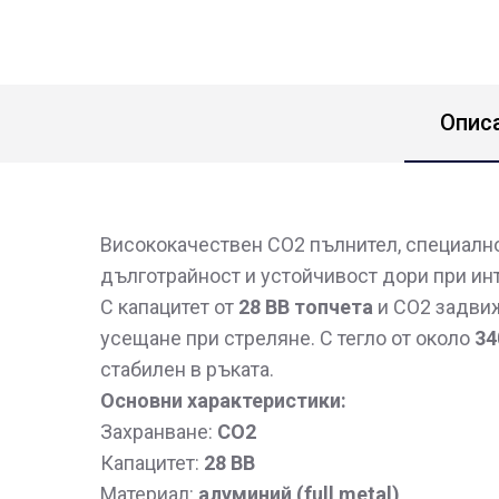
Опис
Висококачествен CO2 пълнител, специално 
дълготрайност и устойчивост дори при ин
С капацитет от
28 BB топчета
и CO2 задвиж
усещане при стреляне. С тегло от около
34
стабилен в ръката.
Основни характеристики:
Захранване:
CO2
Капацитет:
28 BB
Материал:
алуминий (full metal)