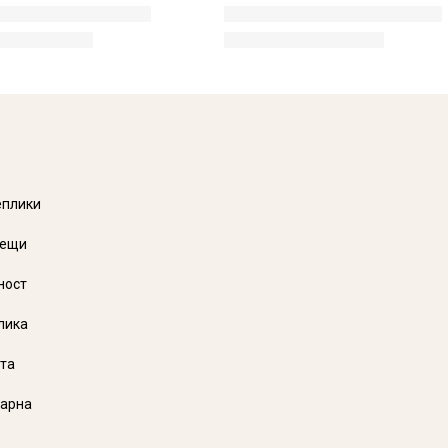
еплики
аещи
ност
лика
та
Варна