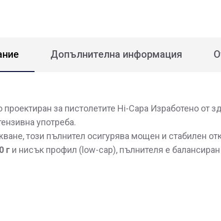
ание
Допълнителна информация
О
проектиран за пистолетите Hi-Capa Изработено от зд
тензивна употреба.
ване, този пълнител осигурява мощен и стабилен отк
0 г
и нисък профил (low-cap), пълнителя е балансира