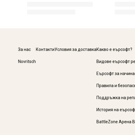
За нас
Контакти
Условия за доставка
Какво е еърсофт?
Novritsch
Видове еърсофт р
Еърсофт за начин
Правила и безопас
Поддръжка на реп
История на еърсоф
BattleZone Арена 