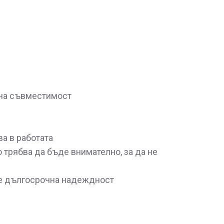
чна съвместимост
ва в работата
трябва да бъде внимателно, за да не
те дългосрочна надеждност