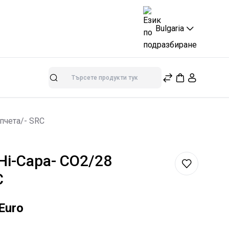
Bulgaria
Търсене
пчета/- SRC
Hi-Capa- CO2/28
C
Euro