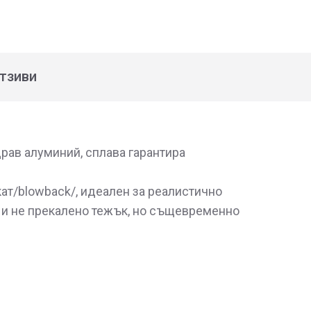
тзиви
рав алуминий, сплава гарантира
ат/blowback/, идеален за реалистично
н и не прекалено тежък, но същевременно