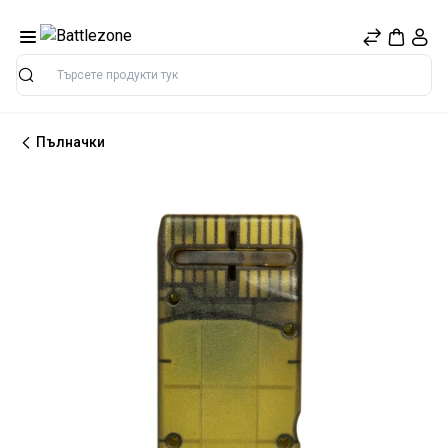
Търсене
Пълначки