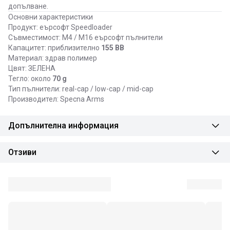
допълване.
Основни характеристики
Продукт: еърсофт Speedloader
Съвместимост: M4 / M16 еърсофт пълнители
Капацитет: приблизително
155 BB
Материал: здрав полимер
Цвят: ЗЕЛЕНА
Тегло: около
70 g
Тип пълнители: real-cap / low-cap / mid-cap
Производител: Specna Arms
Допълнителна информация
Отзиви