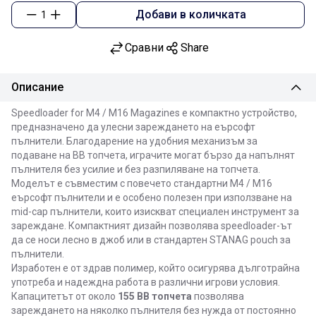
Добави в количката
1
Сравни
Share
Описание
Speedloader for M4 / M16 Magazines е компактно устройство,
предназначено да улесни зареждането на еърсофт
пълнители. Благодарение на удобния механизъм за
подаване на BB топчета, играчите могат бързо да напълнят
пълнителя без усилие и без разпиляване на топчета.
Моделът е съвместим с повечето стандартни M4 / M16
еърсофт пълнители и е особено полезен при използване на
mid-cap пълнители, които изискват специален инструмент за
зареждане. Компактният дизайн позволява speedloader-ът
да се носи лесно в джоб или в стандартен STANAG pouch за
пълнители.
Изработен е от здрав полимер, който осигурява дълготрайна
употреба и надеждна работа в различни игрови условия.
Капацитетът от около
155 BB топчета
позволява
зареждането на няколко пълнителя без нужда от постоянно