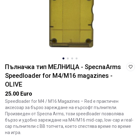
Пълначка тип МЕЛНИЦА - SpecnaArms
Speedloader for M4/M16 magazines -
OLIVE
25.00 Euro
Speedloader for M4 / M16 Magazines – Red е практичен
аксесоар за бързо зареждане на еърсофт пълнители.
Произведен от
Specna Arms
, този speedloader позволява
бързо и удобно зареждане на M4/M16 mid-cap, low-cap и real-
cap пълнители с BB топчета, което спестява време по време
на игра.