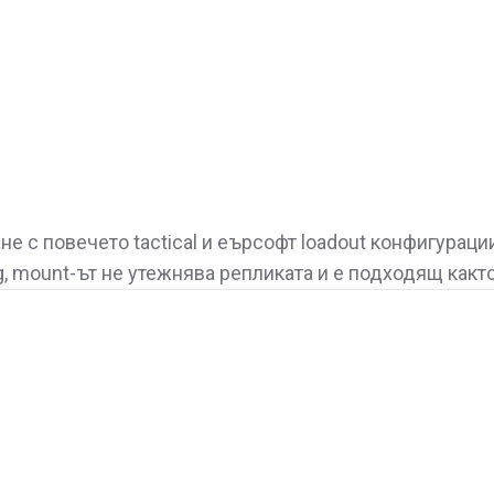
е с повечето tactical и еърсофт loadout конфигураци
, mount-ът не утежнява репликата и е подходящ както 