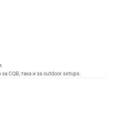
и.
за CQB, така и за outdoor setups.