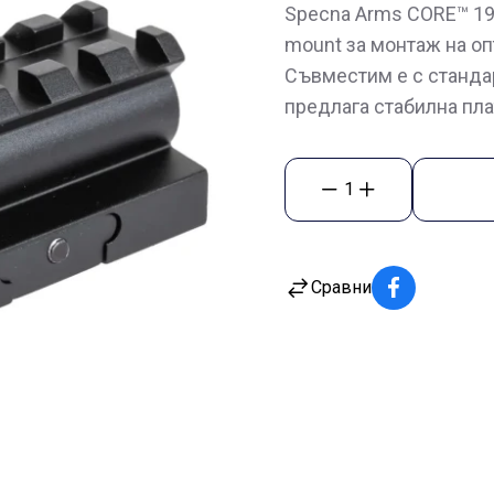
Specna Arms CORE™ 19m
mount за монтаж на оп
Съвместим е с стандар
предлага стабилна пла
1
Сравни