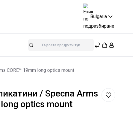
Bulgaria
Търсене
rms CORE™ 19mm long optics mount
пикатини / Specna Arms
ong optics mount