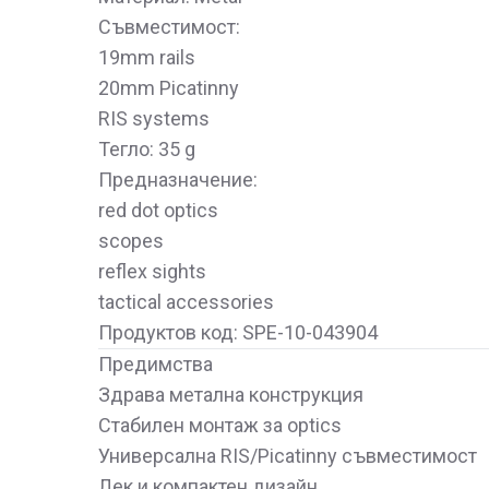
Съвместимост:
19mm rails
20mm Picatinny
RIS systems
Тегло: 35 g
Предназначение:
red dot optics
scopes
reflex sights
tactical accessories
Продуктов код: SPE-10-043904
Предимства
Здрава метална конструкция
Стабилен монтаж за optics
Универсална RIS/Picatinny съвместимост
Лек и компактен дизайн