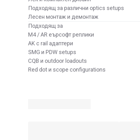
Подходящ за различни optics setups
Лесен монтаж и демонтаж
Подходящ за
M4 / AR еърсофт реплики
AK с rail адаптери
SMG и PDW setups
CQB и outdoor loadouts
Red dot и scope configurations