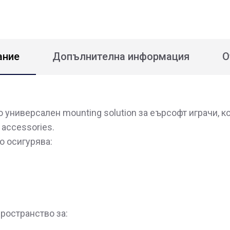
ание
Допълнителна информация
О
о универсален mounting solution за еърсофт играчи, 
l accessories.
о осигурява:
ространство за: