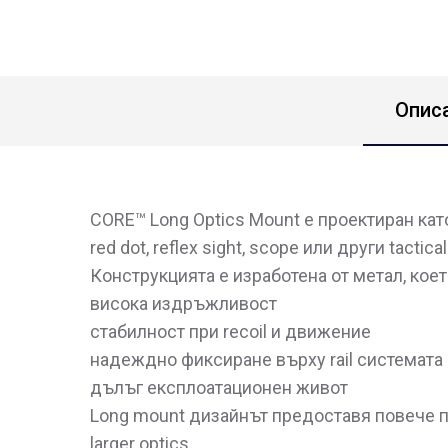
Опис
CORE™ Long Optics Mount е проектиран кат
red dot, reflex sight, scope или други tactica
Конструкцията е изработена от метал, коет
висока издръжливост
стабилност при recoil и движение
надеждно фиксиране върху rail системата
дълъг експлоатационен живот
Long mount дизайнът предоставя повече п
larger optics