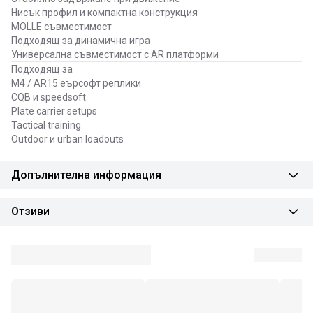
Нисък профил и компактна конструкция
MOLLE съвместимост
Подходящ за динамична игра
Универсална съвместимост с AR платформи
Подходящ за
M4 / AR15 еърсофт реплики
CQB и speedsoft
Plate carrier setups
Tactical training
Outdoor и urban loadouts
Допълнителна информация
Отзиви