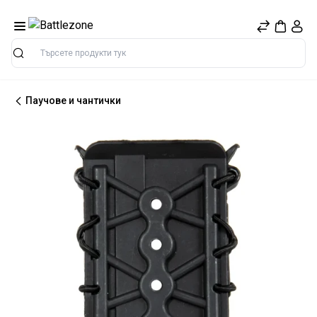
Търсене
Паучове и чантички