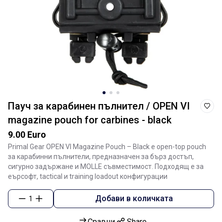
Пауч за карабинен пълнител / OPEN VI
magazine pouch for carbines - black
9.00 Euro
Primal Gear OPEN VI Magazine Pouch – Black е open-top pouch
за карабинни пълнители, предназначен за бърз достъп,
сигурно задържане и MOLLE съвместимост. Подходящ е за
еърсофт, tactical и training loadout конфигурации
Добави в количката
1
Сравни
Share