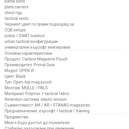
battle belts
plate carriers
chest rigs
tactical vests
Черният цвят го прави подходящ за:
CQB setups
police / SWAT loadout
urban tactical конфигурации
универсални еърсофт екипировки
Основни характеристики
Продукт: Carbine Magazine Pouch
Производител: Primal Gear
Модел: OPEN VI
Цвят: Black
Тип: Open-top mag pouch
Монтаж: MOLLE / PALS
Материал: Polymer + tactical fabric
Retention система: elastic tension
Съвместимост: M4 / AR / STANAG magazines
Предназначение: еърсофт / tactical / training
Предимства
Много бърз достъп до пълнителя
Стабилно задържане при движение