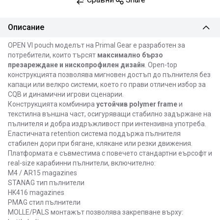
Описание
OPEN VI pouch моделът на Primal Gear е разработен за
потребители, които търсят
максимално бързо
презареждане и нископрофилен дизайн
. Open-top
конструкцията позволява мигновен достъп до пълнителя без
капаци или велкро системи, което го прави отличен избор за
CQB и динамични игрови сценарии.
Конструкцията комбинира
устойчив polymer frame
и
текстилна външна част, осигуряващи стабилно задържане на
пълнителя и добра издръжливост при интензивна употреба.
Еластичната retention система поддържа пълнителя
стабилен дори при бягане, клякане или резки движения.
Платформата е съвместима с повечето стандартни еърсофт и
real-size карабинни пълнители, включително:
M4 / AR15 magazines
STANAG тип пълнители
HK416 magazines
PMAG стил пълнители
MOLLE/PALS монтажът позволява закрепване върху: