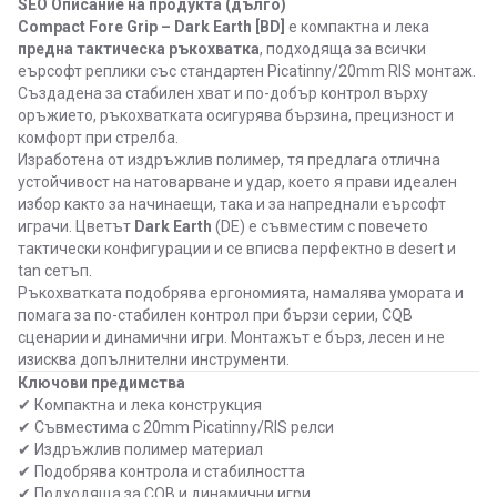
SEO Описание на продукта (дълго)
Compact Fore Grip – Dark Earth [BD]
е компактна и лека
предна тактическа ръкохватка
, подходяща за всички
еърсофт реплики със стандартен Picatinny/20mm RIS монтаж.
Създадена за стабилен хват и по-добър контрол върху
оръжието, ръкохватката осигурява бързина, прецизност и
комфорт при стрелба.
Изработена от издръжлив полимер, тя предлага отлична
устойчивост на натоварване и удар, което я прави идеален
избор както за начинаещи, така и за напреднали еърсофт
играчи. Цветът
Dark Earth
(DE) е съвместим с повечето
тактически конфигурации и се вписва перфектно в desert и
tan сетъп.
Ръкохватката подобрява ергономията, намалява умората и
помага за по-стабилен контрол при бързи серии, CQB
сценарии и динамични игри. Монтажът е бърз, лесен и не
изисква допълнителни инструменти.
Ключови предимства
✔ Компактна и лека конструкция
✔ Съвместима с 20mm Picatinny/RIS релси
✔ Издръжлив полимер материал
✔ Подобрява контрола и стабилността
✔ Подходяща за CQB и динамични игри