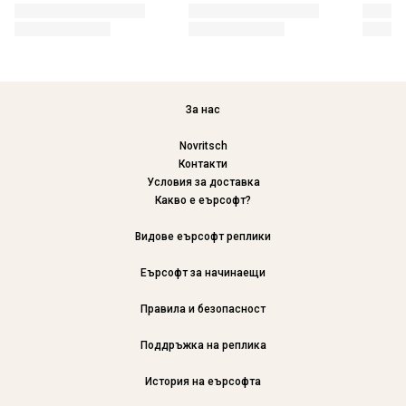
За нас
Novritsch
Контакти
Условия за доставка
Какво е еърсофт?
Видове еърсофт реплики
Еърсофт за начинаещи
Правила и безопасност
Поддръжка на реплика
История на еърсофта