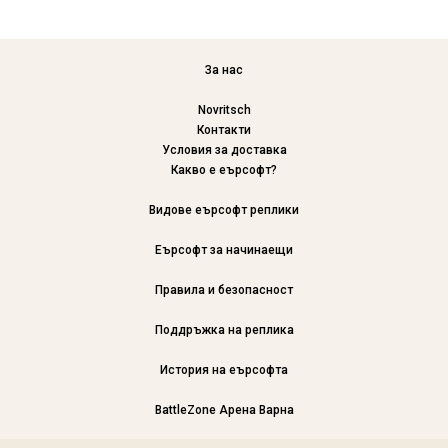
За нас
Novritsch
Контакти
Условия за доставка
Какво е еърсофт?
Видове еърсофт реплики
Еърсофт за начинаещи
Правила и безопасност
Поддръжка на реплика
История на еърсофта
BattleZone Арена Варна