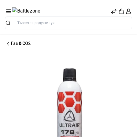
Търсене
Газ & CO2