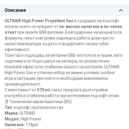
Описание
ULTRAIR High Power Propellant Gas
е създаден за еърсофт
играчи, които се нуждаят от
по-високо налягане и по-силен
откат
при своите GBB реплики. Благодарение на мощната си
формула, газът осигурява надеждна работа дори при по-
ниски температури, където стандартните газове губят
ефективност.
Този газ е подходящ за метални GBB пистолети и пушки, като
подпомага по-бърз цикъл на затвора, по-реалистичен
blowback ефект и по-стабилна скорост на изстрела. ULTRAIR
High Power Gas е отличен избор за зимни условия, outdoor
игри и ситуации, при които е необходима максимална
производителност.
С вместимост от
570 ml
, газът предлага дълготрайна
употреба и стабилна работа при интензивни еърсофт сесии.
🧾 Технически характеристики (BG)
Тип:
еърсофт пропелентен газ
Марка:
ULTRAIR
Модел:
High Power
Налягане:
174psi