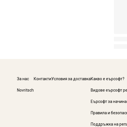
За нас
Контакти
Условия за доставка
Какво е еърсофт?
Novritsch
Видове еърсофт р
Еърсофт за начин
Правила и безопас
Поддръжка на реп