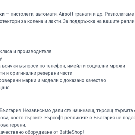
ки
— пистолети, автомати, Airsoft гранати и др. Разполагам
протектори за колена и лакти. За поддръжка на вашите реп
 класа и производителя
y
а всички въпроси по телефон, имейл и социални мрежи
ти и оригинални резервни части
оверени марки и модели с доказано качество
щане
България. Независимо дали сте начинаещ, търсещ първата с
това, което търсите. Еърсофт репликите в България не под
ова терени.
ачествено оборудване от BattleShop!