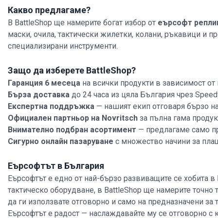
Какво предлагаме?
В BattleShop ще намерите богат избор от
еърсофт репли
маски, очила, тактически жилетки, колани, ръкавици и 
специализирани инструменти.
Защо да изберете BattleShop?
Гаранция 6 месеца
на всички продукти в зависимост от
Бърза доставка
до 24 часа из цяла България чрез Speed
Експертна поддръжка
— нашият екип отговаря бързо н
Официален партньор на Novritsch
за пълна гама продук
Внимателно подбран асортимент
— предлагаме само пр
Сигурно онлайн пазаруване
с множество начини за пла
Еърсофтът в България
Еърсофтът е едно от най-бързо развиващите се хобита в 
тактическо оборудване, в BattleShop ще намерите точно 
да ги използвате отговорно и само на предназначени за т
Еърсофтът е радост — наслаждавайте му се отговорно с к