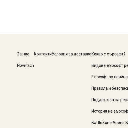
За нас
Контакти
Условия за доставка
Какво е еърсофт?
Novritsch
Видове еърсофт р
Еърсофт за начин
Правила и безопас
Поддръжка на реп
История на еърсоф
BattleZone Арена 