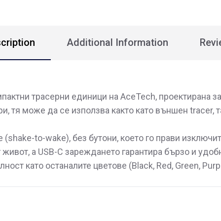
cription
Additional Information
Revi
пактни трасерни единици на AceTech, проектирана за
, тя може да се използва както като външен tracer, т
 (shake-to-wake), без бутони, което го прави изключи
г живот, а USB-C зареждането гарантира бързо и удо
ост като останалите цветове (Black, Red, Green, Purpl