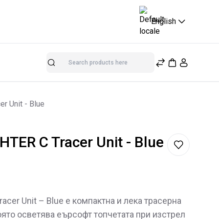
English
Search
r Unit - Blue
TER C Tracer Unit - Blue
acer Unit – Blue е компактна и лека трасерна
оято осветява еърсофт топчетата при изстрел