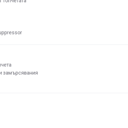
т топчетата
uppressor
пчета
 и замърсявания