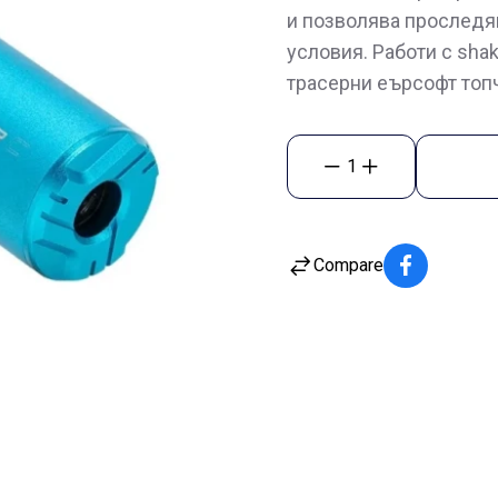
и позволява проследя
условия. Работи с sha
трасерни еърсофт топ
1
Compare