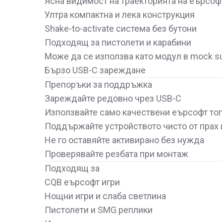
Ясна видимост на траекторията на еърсоф
Ултра компактна и лека конструкция
Shake-to-activate система без бутони
Подходящ за пистолети и карабини
Може да се използва като модул в mock s
Бързо USB-C зареждане
Препоръки за поддръжка
Зареждайте редовно чрез USB-C
Използвайте само качествени еърсофт то
Поддържайте устройството чисто от прах
Не го оставяйте активирано без нужда
Проверявайте резбата при монтаж
Подходящ за
CQB еърсофт игри
Нощни игри и слаба светлина
Пистолети и SMG реплики