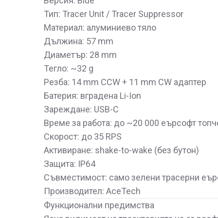
Версия: Blue
Тип: Tracer Unit / Tracer Suppressor
Материал: алуминиево тяло
Дължина: 57 mm
Диаметър: 28 mm
Тегло: ~32 g
Резба: 14 mm CCW + 11 mm CW адаптер
Батерия: вградена Li-Ion
Зареждане: USB-C
Време за работа: до ~20 000 еърсофт топч
Скорост: до 35 RPS
Активиране: shake-to-wake (без бутон)
Защита: IP64
Съвместимост: само зелени трасерни еър
Производител: AceTech
Функционални предимства