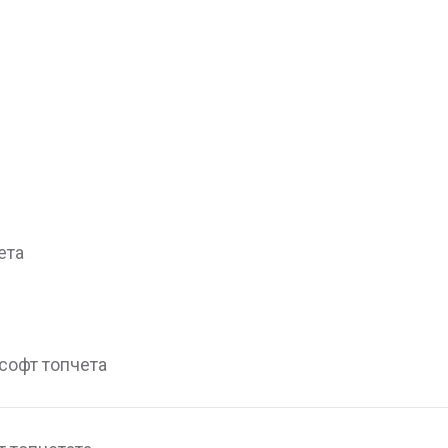
ета
софт топчета