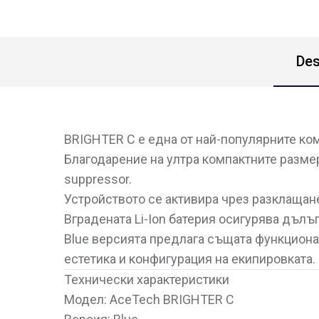
Des
BRIGHTER C е една от най-популярните ком
Благодарение на ултра компактните размери
suppressor.
Устройството се активира чрез разклащане
Вградената Li-Ion батерия осигурява дълъ
Blue версията предлага същата функционалн
естетика и конфигурация на екипировката.
Технически характеристики
Модел: AceTech BRIGHTER C