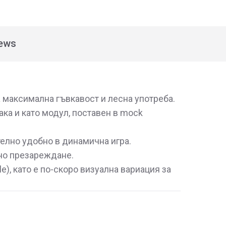
ews
 максимална гъвкавост и лесна употреба.
ака и като модул, поставен в mock
телно удобно в динамична игра.
бно презареждане.
e), като е по-скоро визуална вариация за